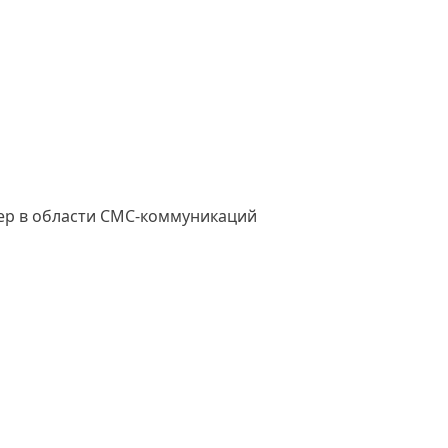
лояльности с
помощью
самого быстрого
и надежного
сервиса СМС-
коммуникаций.
ер в области СМС-коммуникаций