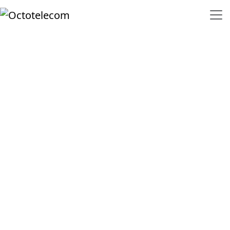
OCTOTELECOM:
МГНОВЕННЫЕ
СМС-
РАССЫЛКИ
ДЛЯ ВАШЕГО
БИЗНЕСА
Ускорьте
взаимодействие
с клиентами и
повысьте их
уровень