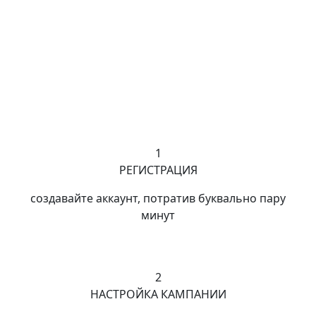
Наш сервис можно
ация через
подключить к вашим
системам
1
РЕГИСТРАЦИЯ
создавайте аккаунт, потратив буквально пару
минут
2
НАСТРОЙКА КАМПАНИИ