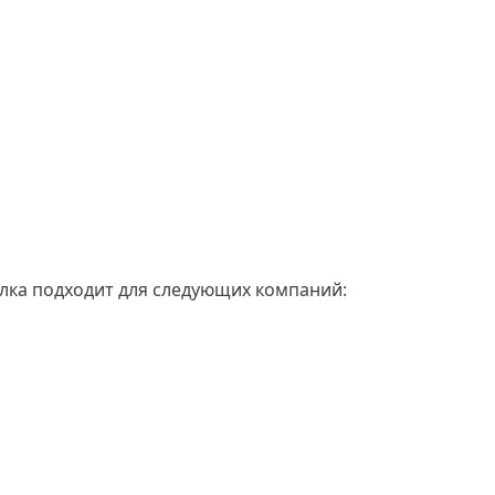
лка подходит для следующих компаний:
Юридических лиц
для уведомлений о транзакциях
и акциях