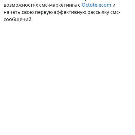
возможностях смс-маркетинга с
Octotelecom
и
начать свою первую эффективную рассылку смс-
сообщений!
НАВИГАЦИЯ
Главная
Оферты
Основная оферта
СМС-информирование
Партнеры
Блог