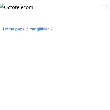
Home page
Yangiliklar
NAVIGATSIYA
Bosh sahifa
Bizning mijozlarimiz