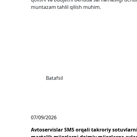
muntazam tahlil qilish muhim.
Batafsil
07/09/2026
Avtoservislar SMS orqali takroriy sotuvlarn
martalik mijozlarni doimiy mijozlarga ayla