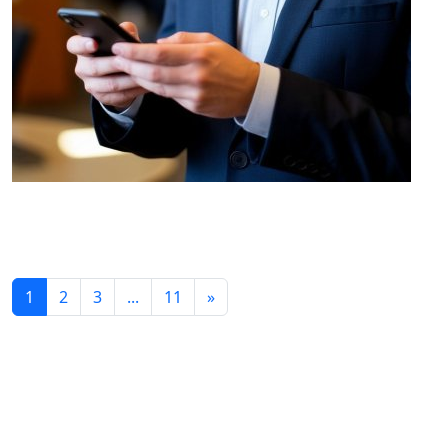
1
2
3
...
11
»