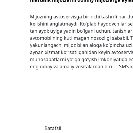
Mijozning avtoservisga birinchi tashrifi har 
kelishini anglatmaydi. Ko‘plab haydovchilar se
tanlaydi: uyiga yaqin bo‘lgani uchun, tanishlar
avtomobilning kutilmagan nosozligi sababli. Ta
yakunlangach, mijoz bilan aloqa ko‘pincha uzil
aynan xizmat ko‘rsatilganidan keyin avtoserv
munosabatlarni yo‘lga qo‘yish imkoniyatiga e
eng oddiy va amaliy vositalardan biri — SMS xa
Batafsil