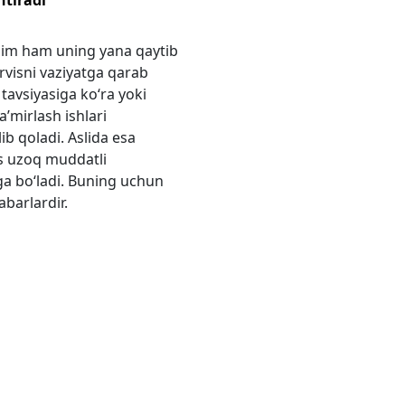
doim ham uning yana qaytib
rvisni vaziyatga qarab
 tavsiyasiga ko‘ra yoki
’mirlash ishlari
ib qoladi. Aslida esa
is uzoq muddatli
ga bo‘ladi. Buning uchun
barlardir.