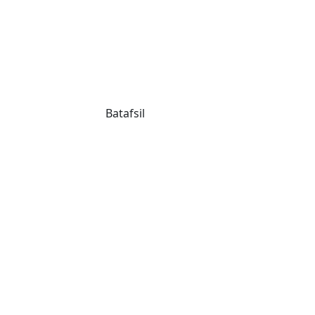
Batafsil
NAVIGATSIYA
KONTAKTLA