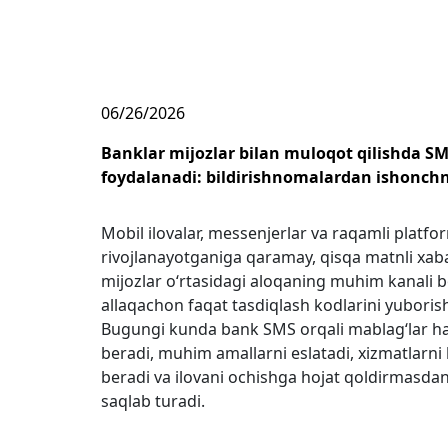
06/26/2026
Banklar mijozlar bilan muloqot qilishda S
foydalanadi: bildirishnomalardan ishonc
Mobil ilovalar, messenjerlar va raqamli platfo
rivojlanayotganiga qaramay, qisqa matnli xab
mijozlar o‘rtasidagi aloqaning muhim kanali b
allaqachon faqat tasdiqlash kodlarini yuborish
Bugungi kunda bank SMS orqali mablag‘lar ha
beradi, muhim amallarni eslatadi, xizmatlar
beradi va ilovani ochishga hojat qoldirmasdan
saqlab turadi.