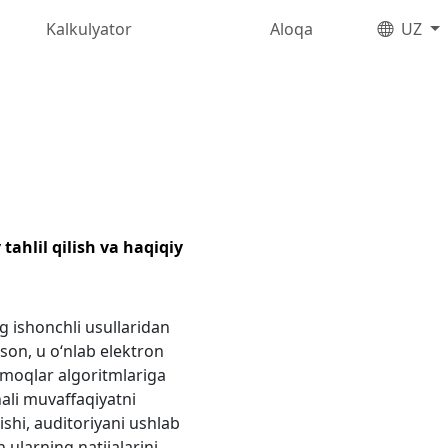
Kalkulyator
Aloqa
UZ
ahlil qilish va haqiqiy
 ishonchli usullaridan
son, u o‘nlab elektron
armoqlar algoritmlariga
ali muvaffaqiyatni
shi, auditoriyani ushlab
 ularning natijalarini