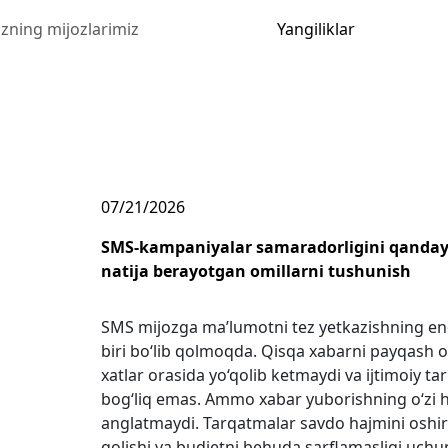
izning mijozlarimiz
Yangiliklar
YANGILIKLAR
07/21/2026
SMS-kampaniyalar samaradorligini qanday t
natija berayotgan omillarni tushunish
SMS mijozga ma’lumotni tez yetkazishning eng
biri bo‘lib qolmoqda. Qisqa xabarni payqash o
xatlar orasida yo‘qolib ketmaydi va ijtimoiy t
bog‘liq emas. Ammo xabar yuborishning o‘zi h
anglatmaydi. Tarqatmalar savdo hajmini oshiri
qolishi va budjetni behuda sarflamasligi uchun