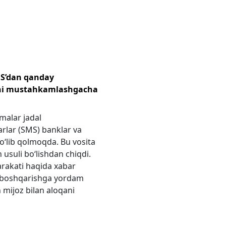
MS’dan qanday
hni mustahkamlashgacha
rmalar jadal
arlar (SMS) banklar va
o‘lib qolmoqda. Bu vosita
 usuli bo‘lishdan chiqdi.
rakati haqida xabar
ni boshqarishga yordam
 mijoz bilan aloqani