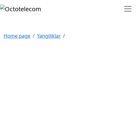
Home page
Yangiliklar
NAVIGATSIYA
Bosh sahifa
Bizning mijozlarimiz