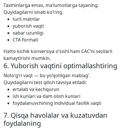
Taxminlarga emas, ma’lumotlarga tayaning.
Quyidagilarni sinab ko‘ring:
turli matnlar
yuborish vaqti
xabar uzunligi
CTA formati
Hatto kichik konversiya o‘sishi ham CAC’ni sezilarli
kamaytirishi mumkin.
6. Yuborish vaqtini optimallashtiring
Noto‘g‘ri vaqt — bu yo‘qotilgan mablag‘.
Quyidagilarni test qilish tavsiya etiladi:
ertalab va kechqurun
ish kunlari va dam olish kunlari
foydalanuvchining individual faollik vaqti
7. Qisqa havolalar va kuzatuvdan
foydalaning