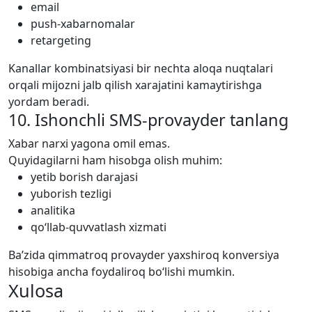
email
push-xabarnomalar
retargeting
Kanallar kombinatsiyasi bir nechta aloqa nuqtalari
orqali mijozni jalb qilish xarajatini kamaytirishga
yordam beradi.
10. Ishonchli SMS-provayder tanlang
Xabar narxi yagona omil emas.
Quyidagilarni ham hisobga olish muhim:
yetib borish darajasi
yuborish tezligi
analitika
qo‘llab-quvvatlash xizmati
Ba’zida qimmatroq provayder yaxshiroq konversiya
hisobiga ancha foydaliroq bo‘lishi mumkin.
Xulosa