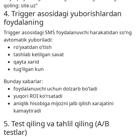
qoling: site.uz”
4. Trigger asosidagi yuborishlardan
foydalaning
Trigger asosidagi SMS foydalanuvchi harakatidan so‘ng
avtomatik yuboriladi:
ro‘yxatdan o‘tish
tashlab ketilgan savat
qayta xarid
tug‘ilgan kun
Bunday xabarlar:
foydalanuvchi uchun dolzarb bo‘ladi
yuqori ROI ko‘rsatadi
aniqlik hisobiga mijozni jalb qilish xarajatini
kamaytiradi
5. Test qiling va tahlil qiling (A/B
testlar)