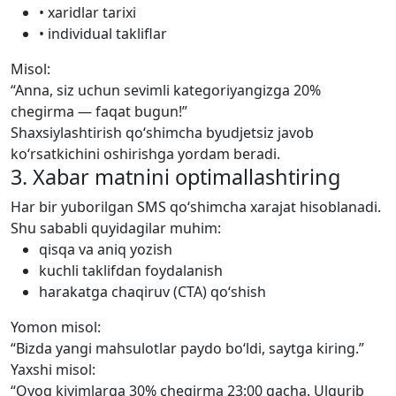
•
xaridlar tarixi
•
individual takliflar
Misol:
“Anna, siz uchun sevimli kategoriyangizga 20%
chegirma — faqat bugun!”
Shaxsiylashtirish qo‘shimcha byudjetsiz javob
ko‘rsatkichini oshirishga yordam beradi.
3. Xabar matnini optimallashtiring
Har bir yuborilgan SMS qo‘shimcha xarajat hisoblanadi.
Shu sababli quyidagilar muhim:
qisqa va aniq yozish
kuchli taklifdan foydalanish
harakatga chaqiruv (CTA) qo‘shish
Yomon misol:
“Bizda yangi mahsulotlar paydo bo‘ldi, saytga kiring.”
Yaxshi misol:
“Oyoq kiyimlarga 30% chegirma 23:00 gacha. Ulgurib