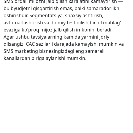
SMS orqali mijozni jalb qilish xarajatini kamaytirish —
bu byudjetni qisqartirish emas, balki samaradorlikni
oshirishdir. Segmentatsiya, shaxsiylashtirish,
avtomatlashtirish va doimiy test qilish bir xil mablag‘
evaziga ko‘proq mijoz jalb qilish imkonini beradi.
Agar ushbu tavsiyalarning kamida yarmini joriy
qilsangiz, CAC sezilarli darajada kamayishi mumkin va
SMS marketing biznesingizdagi eng samarali
kanallardan biriga aylanishi mumkin.
NAVIGATSIYA
Bosh sahifa
Bizning mijozlarimiz