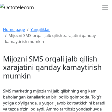
Home page
Yangiliklar
Mijozni SMS orqali jalb qilish xarajatini qanday
kamaytirish mumkin
Mijozni SMS orqali jalb qilish
xarajatini qanday kamaytirish
mumkin
SMS marketing mijozlarni jalb qilishning eng kam
baholangan kanallaridan biri bo‘lib qolmoqda. To‘g‘ri
yo‘lga qo‘yilganda, u yuqori javob ko‘rsatkichini beradi
va tezda o‘zini oqlaydi. Ammo tartibsiz yondashuvda