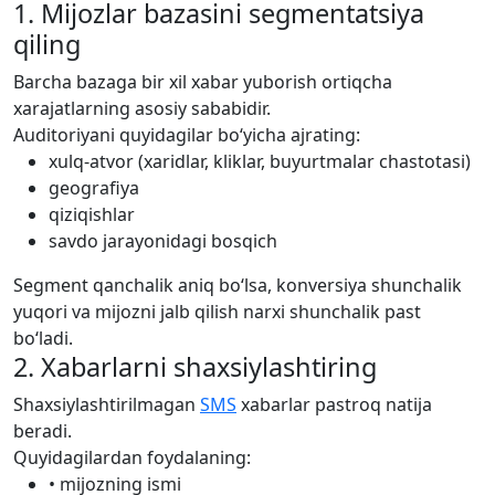
1. Mijozlar bazasini segmentatsiya
qiling
Barcha bazaga bir xil xabar yuborish ortiqcha
xarajatlarning asosiy sababidir.
Auditoriyani quyidagilar bo‘yicha ajrating:
xulq-atvor (xaridlar, kliklar, buyurtmalar chastotasi)
geografiya
qiziqishlar
savdo jarayonidagi bosqich
Segment qanchalik aniq bo‘lsa, konversiya shunchalik
yuqori va mijozni jalb qilish narxi shunchalik past
bo‘ladi.
2. Xabarlarni shaxsiylashtiring
Shaxsiylashtirilmagan
SMS
xabarlar pastroq natija
beradi.
Quyidagilardan foydalaning:
•
mijozning ismi