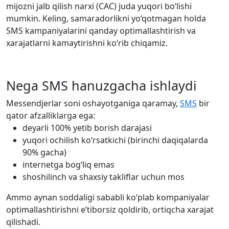
mijozni jalb qilish narxi (CAC) juda yuqori bo‘lishi
mumkin. Keling, samaradorlikni yo‘qotmagan holda
SMS kampaniyalarini qanday optimallashtirish va
xarajatlarni kamaytirishni ko‘rib chiqamiz.
Nega SMS hanuzgacha ishlaydi
Messendjerlar soni oshayotganiga qaramay,
SMS
bir
qator afzalliklarga ega:
deyarli 100% yetib borish darajasi
yuqori ochilish ko‘rsatkichi (birinchi daqiqalarda
90% gacha)
internetga bog‘liq emas
shoshilinch va shaxsiy takliflar uchun mos
Ammo aynan soddaligi sababli ko‘plab kompaniyalar
optimallashtirishni e’tiborsiz qoldirib, ortiqcha xarajat
qilishadi.