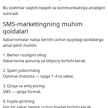
Bu xodimlar vaqtini tejaydi va kommunikatsiya aniqligini
oshiradi.
SMS-marketingning muhim
qoidalari
Xabarnomalar natija berishi uchun quyidagi qoidalarga
amal qilish muhim:
1. Bemor roziligini oling
Xabarnoma qonuniy va ixtiyoriy bo‘lishi kerak.
2. Spam yubormang
Optimal chastota — oyiga 1–4 ta xabar.
3. Qisqa va aniq yozing
SMS — qisqa format.
4. Foyda qo‘shing
Har bir xabar bemor uchun foydali bo‘lishi kerak.