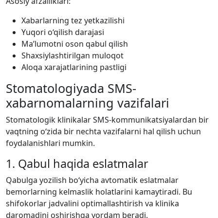
Asosiy afzalliklari:
Xabarlarning tez yetkazilishi
Yuqori o‘qilish darajasi
Ma’lumotni oson qabul qilish
Shaxsiylashtirilgan muloqot
Aloqa xarajatlarining pastligi
Stomatologiyada SMS-
xabarnomalarning vazifalari
Stomatologik klinikalar SMS-kommunikatsiyalardan bir
vaqtning o‘zida bir nechta vazifalarni hal qilish uchun
foydalanishlari mumkin.
1. Qabul haqida eslatmalar
Qabulga yozilish bo‘yicha avtomatik eslatmalar
bemorlarning kelmaslik holatlarini kamaytiradi. Bu
shifokorlar jadvalini optimallashtirish va klinika
daromadini oshirishga yordam beradi.