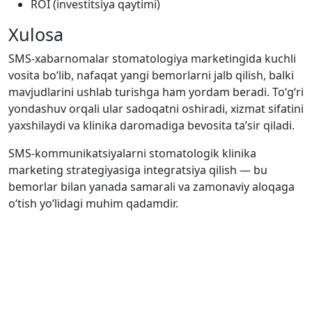
ROI (investitsiya qaytimi)
Xulosa
SMS-xabarnomalar stomatologiya marketingida kuchli
vosita bo‘lib, nafaqat yangi bemorlarni jalb qilish, balki
mavjudlarini ushlab turishga ham yordam beradi. To‘g‘ri
yondashuv orqali ular sadoqatni oshiradi, xizmat sifatini
yaxshilaydi va klinika daromadiga bevosita ta’sir qiladi.
SMS-kommunikatsiyalarni stomatologik klinika
marketing strategiyasiga integratsiya qilish — bu
bemorlar bilan yanada samarali va zamonaviy aloqaga
o‘tish yo‘lidagi muhim qadamdir.