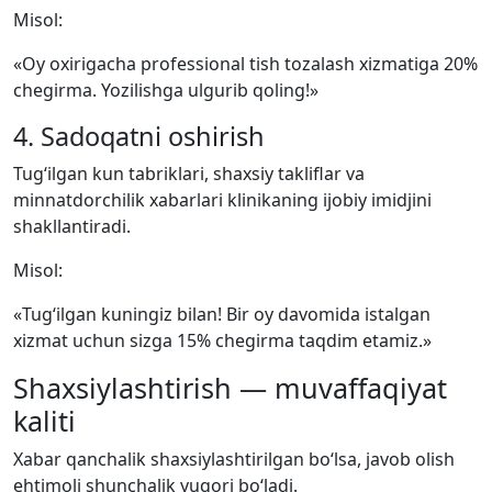
Misol:
«Oy oxirigacha professional tish tozalash xizmatiga 20%
chegirma. Yozilishga ulgurib qoling!»
4. Sadoqatni oshirish
Tug‘ilgan kun tabriklari, shaxsiy takliflar va
minnatdorchilik xabarlari klinikaning ijobiy imidjini
shakllantiradi.
Misol:
«Tug‘ilgan kuningiz bilan! Bir oy davomida istalgan
xizmat uchun sizga 15% chegirma taqdim etamiz.»
Shaxsiylashtirish — muvaffaqiyat
kaliti
Xabar qanchalik shaxsiylashtirilgan bo‘lsa, javob olish
ehtimoli shunchalik yuqori bo‘ladi.