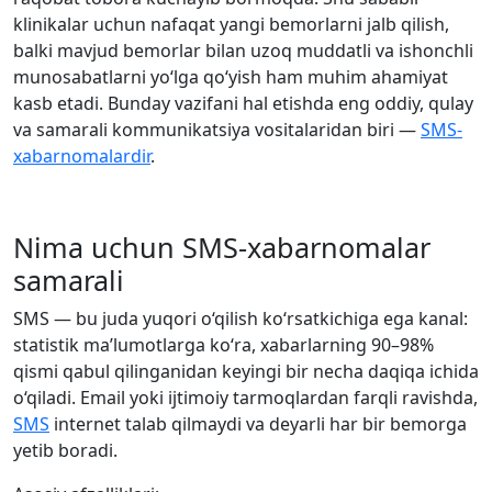
klinikalar uchun nafaqat yangi bemorlarni jalb qilish,
balki mavjud bemorlar bilan uzoq muddatli va ishonchli
munosabatlarni yo‘lga qo‘yish ham muhim ahamiyat
kasb etadi. Bunday vazifani hal etishda eng oddiy, qulay
va samarali kommunikatsiya vositalaridan biri —
SMS-
xabarnomalardir
.
Nima uchun SMS-xabarnomalar
samarali
SMS — bu juda yuqori o‘qilish ko‘rsatkichiga ega kanal:
statistik ma’lumotlarga ko‘ra, xabarlarning 90–98%
qismi qabul qilinganidan keyingi bir necha daqiqa ichida
o‘qiladi. Email yoki ijtimoiy tarmoqlardan farqli ravishda,
SMS
internet talab qilmaydi va deyarli har bir bemorga
yetib boradi.