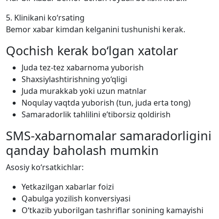
5. Klinikani ko‘rsating
Bemor xabar kimdan kelganini tushunishi kerak.
Qochish kerak bo‘lgan xatolar
Juda tez-tez xabarnoma yuborish
Shaxsiylashtirishning yo‘qligi
Juda murakkab yoki uzun matnlar
Noqulay vaqtda yuborish (tun, juda erta tong)
Samaradorlik tahlilini e’tiborsiz qoldirish
SMS-xabarnomalar samaradorligini
qanday baholash mumkin
Asosiy ko‘rsatkichlar:
Yetkazilgan xabarlar foizi
Qabulga yozilish konversiyasi
O‘tkazib yuborilgan tashriflar sonining kamayishi